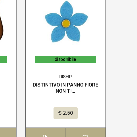
disponibile
DISFIP
DISTINTIVO IN PANNO FIORE
MED
NON TI...
€ 2,50