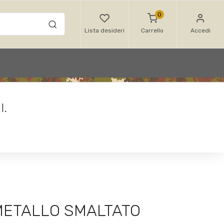
0
Lista desideri
Carrello
Accedi
I.
METALLO SMALTATO