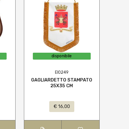
disponibile
EI0249
GAGLIARDETTO STAMPATO
C
25X35 CM
S
€ 16,00