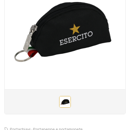
,
Portachiavi
Portapenne e portamonete