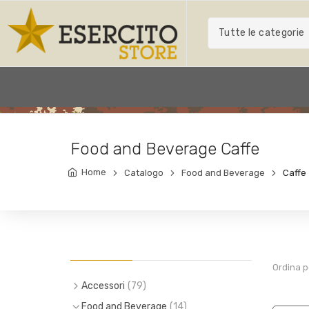
Tutte le categorie
Food and Beverage Caffe
Home
Catalogo
Food and Beverage
Caffe
Ordina p
Accessori
(79)
(6)
Piccola pelletteria
Food and Beverage
(14)