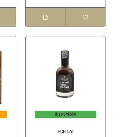
disponibile
FCEI126