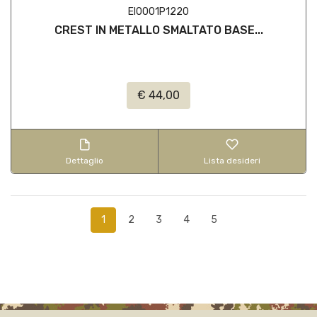
EI0001P1220
CREST IN METALLO SMALTATO BASE...
€ 44,00
Dettaglio
Lista desideri
1
2
3
4
5